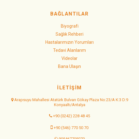
BAĞLANTILAR
Biyografi
Sağlık Rehberi
Hastalarımızın Yorumları
Tedavi Alanlarım
Videolar
Bana Ulaşın
İLETİŞİM
Arapsuyu Mahallesi Atatürk Bulvarı Gökay Plaza No:23/A K:3 D:9
Konyaaltı/Antalya
+90 (0242) 228 48 45
+90 (546) 770 50 70
905467705070